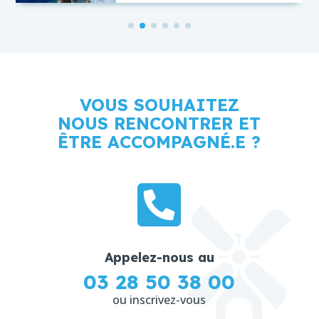
VOUS SOUHAITEZ
NOUS RENCONTRER ET
ÊTRE ACCOMPAGNÉ.E ?


Appelez-nous au
Je m'inscris
03 28 50 38 00
à la Mission Locale
ou inscrivez-vous