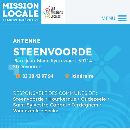
MENU
ANTENNE
STEENVOORDE
Place Jean-Marie Ryckewaert, 59114 
Steenvoorde
03 28 42 97 94
Itinéraire
RESPONSABLE DES COMMUNES DE :
Steenvoorde • Houtkerque • Oudezeele •
Saint Sylvestre Cappel • Terdeghem •
Winnezeele • Eecke